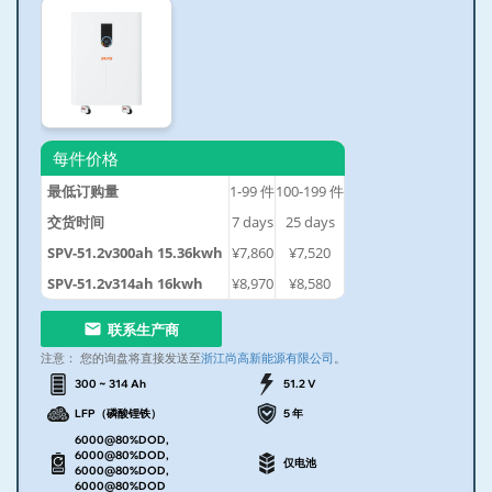
每件价格
最低订购量
1-99
件
100-199
件
交货时间
7
days
25
days
SPV-51.2v300ah 15.36kwh
¥7,860
¥7,520
SPV-51.2v314ah 16kwh
¥8,970
¥8,580
联系生产商
注意：
您的询盘将直接发送至
浙江尚高新能源有限公司
。
300 ~ 314 Ah
51.2 V
LFP（磷酸锂铁）
5 年
6000@80%DOD,
6000@80%DOD,
仅电池
6000@80%DOD,
6000@80%DOD