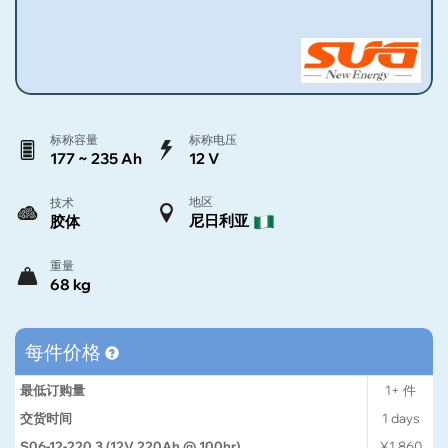
标称容量
标称电压
177 ~ 235 Ah
12 V
地区
技术
尼日利亚
胶体
重量
68 kg
每件价格
最低订购量
1+
件
交货时间
1
days
S06-12-220 3 (12V 220Ah @ 100hr)
¥1,860