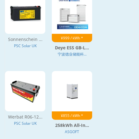
¥999 / kWh *
Sonnenschein ...
PSC Solar UK
Deye ESS GB-L...
宁波德业储能科...
¥855 / kWh *
Werbat R06-12...
PSC Solar UK
258kWh All-In...
ASGOFT