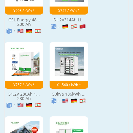
¥908 / kWh *
¥757 / kWh *
GSL Energy 48...
51.2V314Ah Li...
200 Ah
：
：
¥757 / kWh *
¥1,540 / kWh *
51.2V 280Ah 1...
50kVa 186kWh ...
280 Ah
：
：