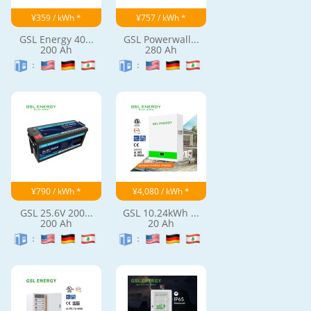
¥359 / kWh *
¥757 / kWh *
GSL Energy 40...
GSL Powerwall...
200 Ah
280 Ah
：
：
¥790 / kWh *
¥4,080 / kWh *
GSL 25.6V 200...
GSL 10.24kWh ...
200 Ah
20 Ah
：
：