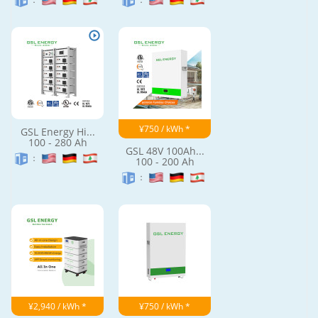
¥750 / kWh *
GSL Energy Hi...
100 - 280 Ah
GSL 48V 100Ah...
：
100 - 200 Ah
：
¥2,940 / kWh *
¥750 / kWh *