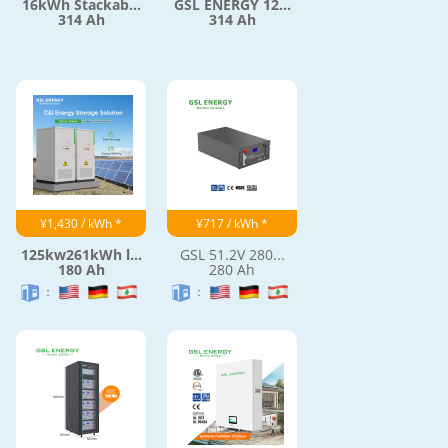
16kWh Stackab...
GSL ENERGY 12...
314 Ah
314 Ah
¥1,430 / kWh *
¥717 / kWh *
125kw261kWh l...
GSL 51.2V 280...
180 Ah
280 Ah
：
：