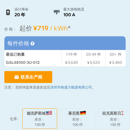
设计寿命
最大放电电流
20 年
100 A
起价
¥719
/ kWh
*
价 格：
每件价格
最低订购量
1-19
件
20-49
件
50+
件
GSL48100-3U-012
¥3,630
¥3,520
¥3,450
联系生产商
注意：
您的询盘将直接发送至
深圳市格盛力能源有限公司
。
德克萨斯城
慕尼黑
祖克莫斯贝
仓库:
库存：
库存：
库存：
100 件
100 件
100 件