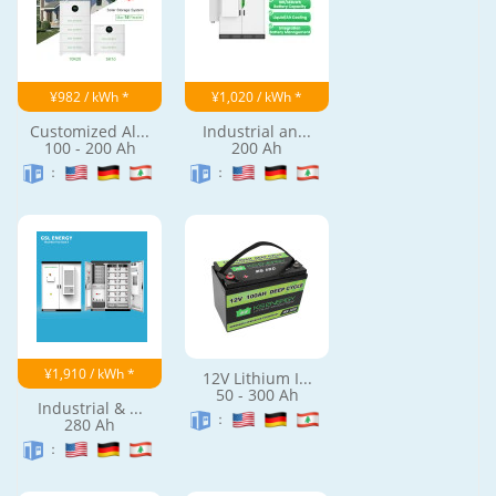
¥982 / kWh *
¥1,020 / kWh *
Customized Al...
Industrial an...
100 - 200 Ah
200 Ah
：
：
¥1,910 / kWh *
12V Lithium I...
50 - 300 Ah
Industrial & ...
：
280 Ah
：