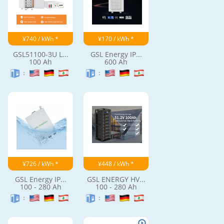
¥740 / kWh *
¥170 / kWh *
GSL51100-3U L...
GSL Energy IP...
100 Ah
600 Ah
：
：
¥726 / kWh *
¥448 / kWh *
GSL Energy IP...
GSL ENERGY HV...
100 - 280 Ah
100 - 280 Ah
：
：