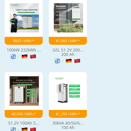
¥825 / kWh *
¥1,060 / kWh *
100kW 232kWh ...
GSL 51.2V 200...
200 Ah
：
：
¥2,940 / kWh *
¥1,250 / kWh *
51.2V 100Ah 5...
30kVA 40/50/6...
100 Ah
：