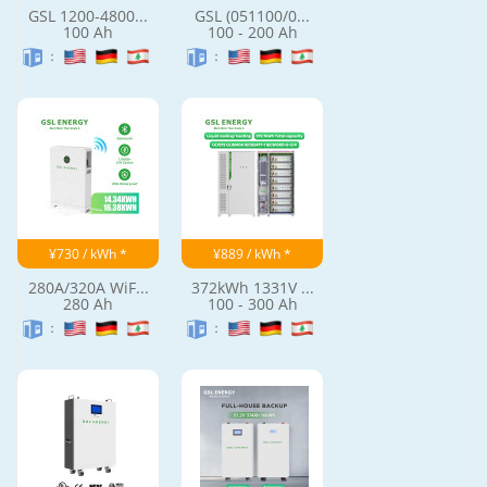
GSL 1200-4800...
GSL (051100/0...
100 Ah
100 - 200 Ah
：
：
¥730 / kWh *
¥889 / kWh *
280A/320A WiF...
372kWh 1331V ...
280 Ah
100 - 300 Ah
：
：