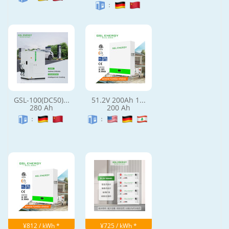
：
GSL-100(DC50)...
51.2V 200Ah 1...
280 Ah
200 Ah
：
：
¥812 / kWh *
¥725 / kWh *