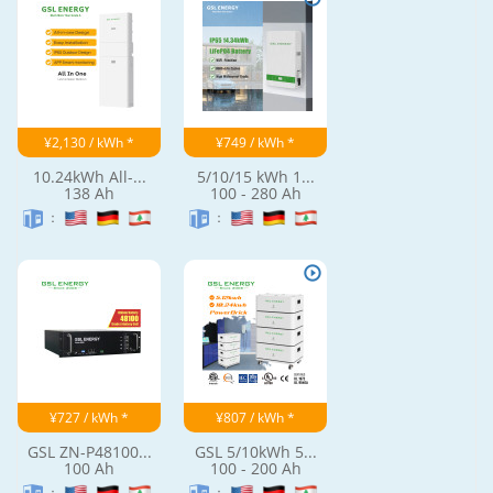
¥2,130 / kWh *
¥749 / kWh *
10.24kWh All-...
5/10/15 kWh 1...
138 Ah
100 - 280 Ah
：
：
¥727 / kWh *
¥807 / kWh *
GSL ZN-P48100...
GSL 5/10kWh 5...
100 Ah
100 - 200 Ah
：
：