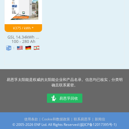
¥375 / kWh *
GSL 14.34kWh ...
100 - 280 Ah
：
易恩孚太阳能是权威的太阳能企业和产品名录。信息均已核实，分类明
确且联系紧密。
易恩孚回收
使用条款
|
Cookie和数据政策
|
联系易恩孚
|
新闻信
© 2005-2026 ENF Ltd. All Rights Reserved (
皖ICP备12017395号-1
)