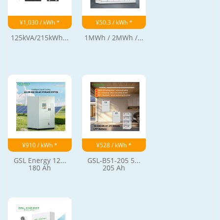
¥1,030 / kWh *
¥50.3 / kWh *
125kVA/215kWh...
1MWh / 2MWh /...
¥910 / kWh *
¥528 / kWh *
GSL Energy 12...
GSL-B51-205 5...
180 Ah
205 Ah