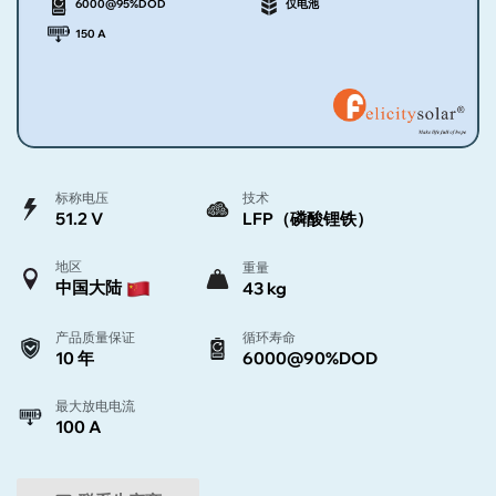
6000@95%DOD
仅电池
150 A
标称电压
技术
51.2 V
LFP（磷酸锂铁）
地区
重量
中国大陆
43 kg
产品质量保证
循环寿命
10 年
6000@90%DOD
最大放电电流
100 A