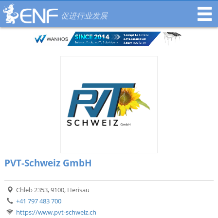
促进行业发展
PVT-Schweiz GmbH
Chleb 2353, 9100, Herisau
+41 797 483 700
https://www.pvt-schweiz.ch