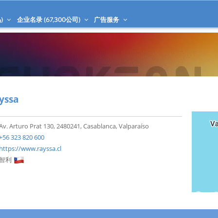
)
企业名录 (
67,300
公司)
广告服务
yssa
Av. Arturo Prat 130, 2480241, Casablanca, Valparaíso
+56 323 820 600
https://www.rayssa.cl
智利