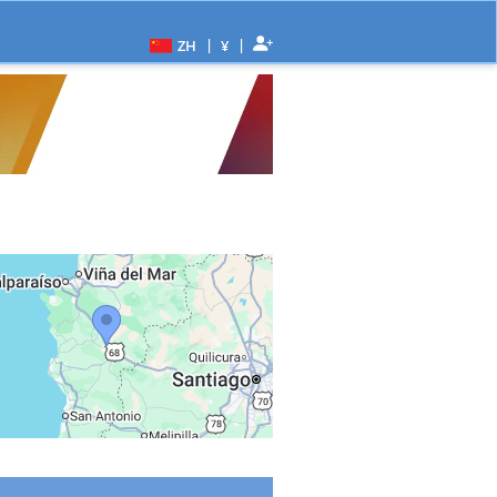
|
|
ZH
¥