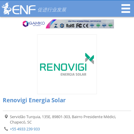
促进行业发展
Renovigi Energia Solar
Servidão Turquia, 135E, 89801-303, Bairro Presidente Médici,
Chapecó, SC
+55 4933 239 933