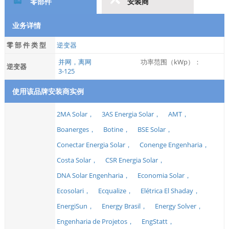
零部件
安装商
业务详情
零 部 件 类 型
逆变器
并网，离网
功率范围（kWp）：
逆变器
3-125
使用该品牌安装商实例
2MA Solar，
3AS Energia Solar，
AMT，
Boanerges，
Botine，
BSE Solar，
Conectar Energia Solar，
Conenge Engenharia，
Costa Solar，
CSR Energia Solar，
DNA Solar Engenharia，
Economia Solar，
Ecosolari，
Ecqualize，
Elétrica El Shaday，
EnergiSun，
Energy Brasil，
Energy Solver，
Engenharia de Projetos，
EngStatt，