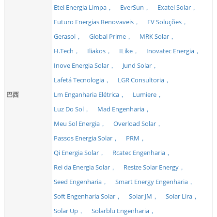
Etel Energia Limpa，
EverSun，
Exatel Solar，
Futuro Energias Renovaveis，
FV Soluções，
Gerasol，
Global Prime，
MRK Solar，
H.Tech，
Iliakos，
ILike，
Inovatec Energia，
Inove Energia Solar，
Jund Solar，
Lafetá Tecnologia，
LGR Consultoria，
巴西
Lm Enganharia Elétrica，
Lumiere，
Luz Do Sol，
Mad Engenharia，
Meu Sol Energia，
Overload Solar，
Passos Energia Solar，
PRM，
Qi Energia Solar，
Rcatec Engenharia，
Rei da Energia Solar，
Resize Solar Energy，
Seed Engenharia，
Smart Energy Engenharia，
Soft Engenharia Solar，
Solar JM，
Solar Lira，
Solar Up，
Solarblu Engenharia，