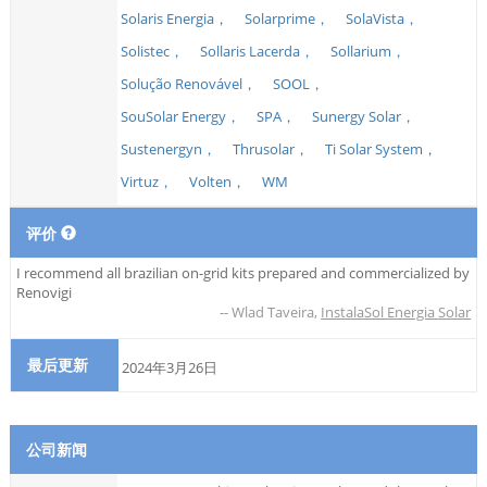
Solaris Energia，
Solarprime，
SolaVista，
Solistec，
Sollaris Lacerda，
Sollarium，
Solução Renovável，
SOOL，
SouSolar Energy，
SPA，
Sunergy Solar，
Sustenergyn，
Thrusolar，
Ti Solar System，
Virtuz，
Volten，
WM
评价
I recommend all brazilian on-grid kits prepared and commercialized by
Renovigi
--
Wlad Taveira
,
InstalaSol Energia Solar
最后更新
2024年3月26日
公司新闻