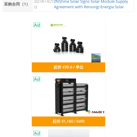
ZNShine Solar Signs Solar Module Supply
2021年1月27
采购合同（1）
Agreement with Renovigi Energia Solar
日
起价 ¥39.6 / 单位
起价 ¥1,180 / kWh