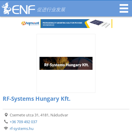
促进行业发展
RF-Systems Hungary Kft.
Csemete utca 31, 4181, Nádudvar
+36 709 492 037
rf-systems.hu