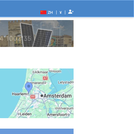
|
|
ZH
¥