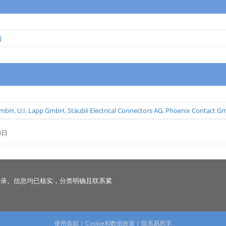
语
GmbH
,
U.I. Lapp GmbH
,
Stäubli Electrical Connectors AG
,
Phoenix Contact G
3日
名录。信息均已核实，分类明确且联系紧
使用条款
|
Cookie和数据政策
|
联系易恩孚