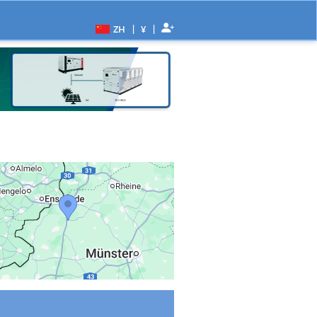
|
|
ZH
¥