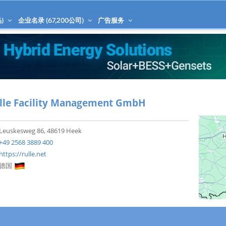
)
企业名录 (
67,200
公司)
广告服务
lle Facility Management GmbH
Leuskesweg 86, 48619 Heek
+49 2568 3889 400
https://rulle.net
德国