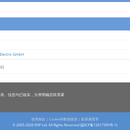
 Electric GmbH
0日
名录。信息均已核实，分类明确且联系紧
使用条款
|
Cookie和数据政策
|
联系易恩孚
© 2005-2026 ENF Ltd. All Rights Reserved (
皖ICP备12017395号-1
)