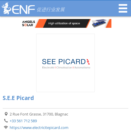
促进行业发展
S.E.E Picard
2 Rue Font Grasse, 31700, Blagnac
+33 561 712 589
https://www.electricitepicard.com