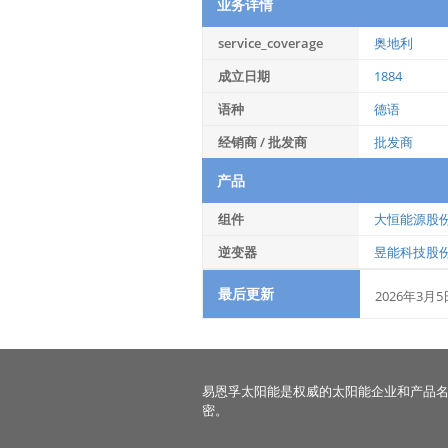
业务详情
service_coverage
奥地利
成立日期
1884
语种
德语
经销商 / 批发商
批发商
产品
组件
大恒能源股
逆变器
昱能科技股
最后更新
2026年3月5
易恩孚太阳能是权威的太阳能企业和产品
密。