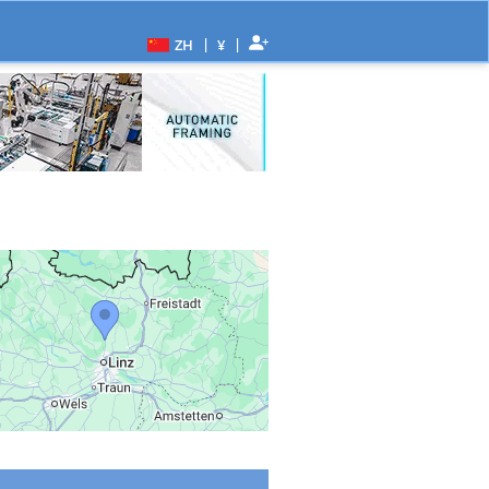
|
|
ZH
¥