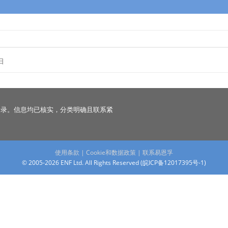
日
名录。信息均已核实，分类明确且联系紧
使用条款
|
Cookie和数据政策
|
联系易恩孚
© 2005-2026 ENF Ltd. All Rights Reserved (
皖ICP备12017395号-1
)