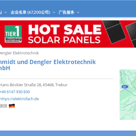
)
企业名录 (
67,200
公司)
广告服务
engler Elektrotechnik
hmidt und Dengler Elektrotechnik
mbH
Hans Böckler Straße 28, 65468, Trebur
+49 6147 930 830
https://elektrofach.de
德国