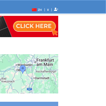
|
|
ZH
¥