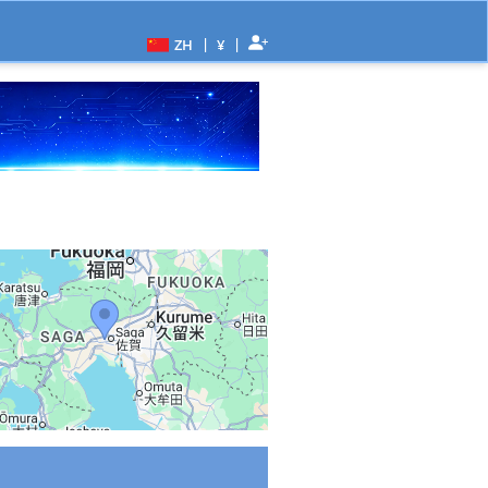
|
|
ZH
¥