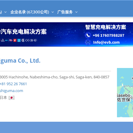
)
企业名录 (
67,300
公司)
广告服务
iguma Co., Ltd.
3005 Hachinohe, Nabeshima-cho, Saga-shi, Saga-ken, 840-0857
+81 952 26 7661
shiguma.com
日本