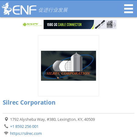
促进行业发展
Silrec Corporation
1792 Alysheba Way, #380, Lexington, KY, 40509
+1 8592 256 001
https://silrec.com