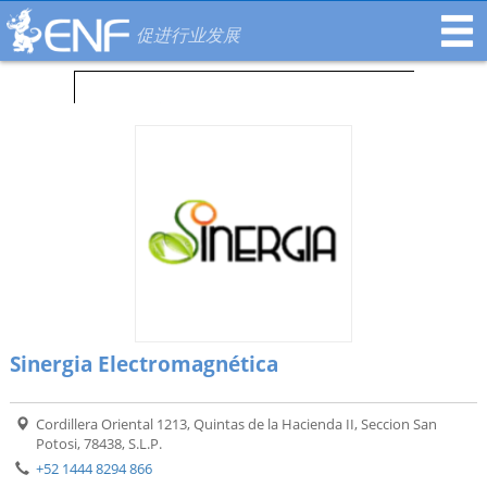
促进行业发展
Sinergia Electromagnética
Cordillera Oriental 1213, Quintas de la Hacienda II, Seccion San
Potosi, 78438, S.L.P.
+52 1444 8294 866