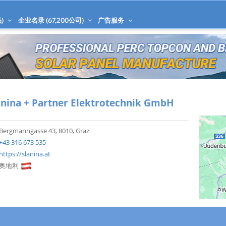
)
企业名录 (
67,200
公司)
广告服务
anina + Partner Elek­tro­technik GmbH
Berg­mann­gasse 43, 8010, Graz
+43 316 673 535
https://slanina.at
奥地利