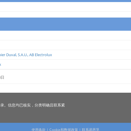
ier Duval, S.A.U.
,
AB Electrolux
x
4日
名录。信息均已核实，分类明确且联系紧
使用条款
|
Cookie和数据政策
|
联系易恩孚