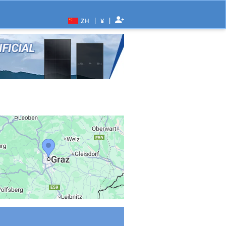
|
|
ZH
¥