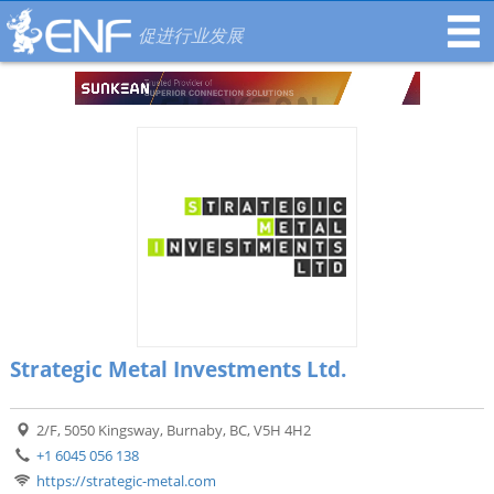
促进行业发展
Strategic Metal Investments Ltd.
2/F, 5050 Kingsway, Burnaby, BC, V5H 4H2
+1 6045 056 138
https://strategic-metal.com