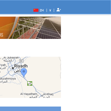
|
|
ZH
¥