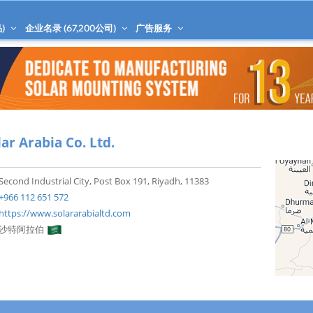
)
企业名录 (
67,200
公司)
广告服务
lar Arabia Co. Ltd.
Second Industrial City, Post Box 191, Riyadh, 11383
+966 112 651 572
https://www.solararabialtd.com
沙特阿拉伯