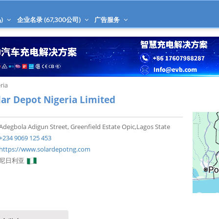
)
企业名录 (
67,300
公司)
广告服务
ria
lar Depot Nigeria Limited
Adegbola Adigun Street, Greenfield Estate Opic,Lagos State
+234 9069 125 453
https://www.solardepotng.com
尼日利亚