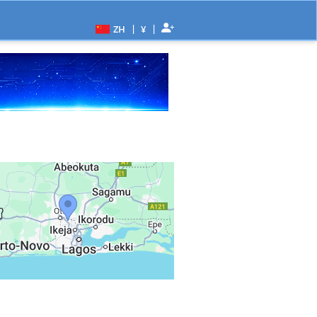
|
|
ZH
¥