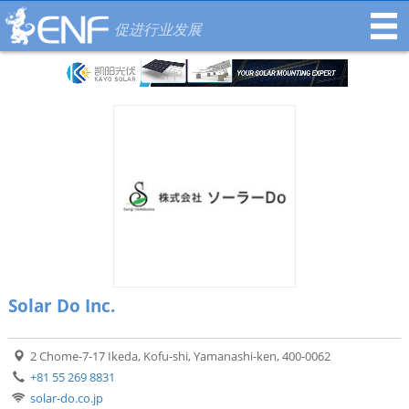
促进行业发展
Solar Do Inc.
2 Chome-7-17 Ikeda, Kofu-shi, Yamanashi-ken, 400-0062
+81 55 269 8831
solar-do.co.jp