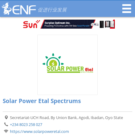
促进行业发展
Solar Power Etal Spectrums
Secretariat-UCH Road, By Union Bank, Agodi, Ibadan, Oyo State
+234 8023 258 027
https://www.solarpoweretal.com