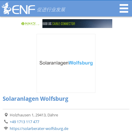
促进行业发展
Solaranlagen Wolfsburg
Holzhausen 1, 29413, Dähre
+49 1713 117 477
https://solarberater-wolfsburg.de