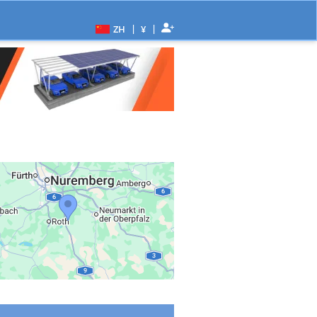
|
|
ZH
¥