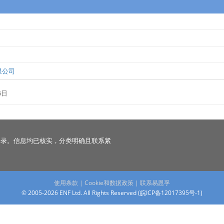
限公司
6日
名录。信息均已核实，分类明确且联系紧
使用条款
|
Cookie和数据政策
|
联系易恩孚
© 2005-2026 ENF Ltd. All Rights Reserved (
皖ICP备12017395号-1
)