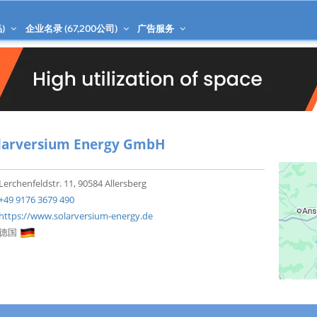
)
企业名录 (
67,200
公司)
广告服务
larversium Energy GmbH
Lerchenfeldstr. 11, 90584 Allersberg
+49 9176 3679 490
https://www.solarversium-energy.de
德国