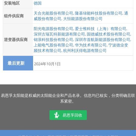
安装地区
德国
天合光能股份有限公司
,
隆基绿能科技股份有限公司
,
通
组件供应商
威股份有限公司
,
大恒能源股份有限公司
阳光电源股份有限公司
,
爱士惟科技（上海）有限公司
,
深圳古瑞瓦特新能源有限公司
,
固德威技术股份有限公司
,
逆变器供应商
锦浪科技股份有限公司
,
深圳市首航新能源股份有限公司
,
上能电气股份有限公司
,
华为技术有限公司
,
宁波德业变
频技术有限公司
,
杭州利沃得电源有限公司
最后更新
2024年10月1日
易恩孚太阳能是权威的太阳能企业和产品名录。信息均已核实，分类明确且联
系紧密。
易恩孚回收