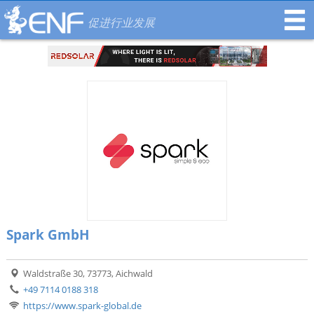
促进行业发展
Spark GmbH
Waldstraße 30, 73773, Aichwald
+49 7114 0188 318
https://www.spark-global.de