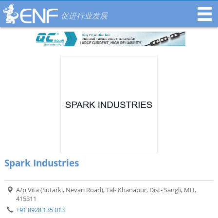
促进行业发展
Spark Industries
A/p Vita (Sutarki, Nevari Road), Tal- Khanapur, Dist- Sangli, MH,
415311
+91 8928 135 013