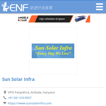
促进行业发展
Sun Solar Infra
VPO Panjokhra, Ambala, Haryana
+91 931 510 0557
https://www.sunsolarinfra.com