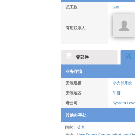
员工数
500
有用联系人
零部件
业务详情
安装规模
小光伏系统
安装地区
印度
母公司
System Level
其他办事处
国家：
英国
地址：
New Forest Communications Limi