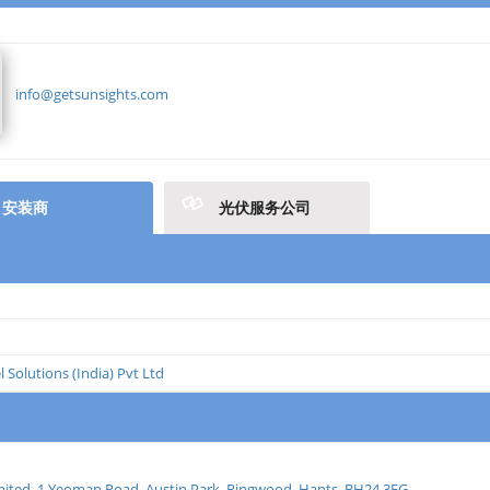
info@getsunsights.com
安装商
光伏服务公司
 Solutions (India) Pvt Ltd
ted, 1 Yeoman Road, Austin Park, Ringwood, Hants, BH24 3FG