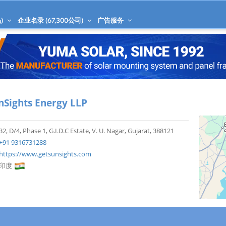
)
企业名录 (
67,300
公司)
广告服务
nSights Energy LLP
32, D/4, Phase 1, G.I.D.C Estate, V. U. Nagar, Gujarat, 388121
+91 9316731288
https://www.getsunsights.com
印度