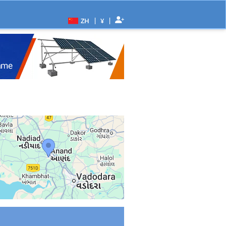
|
|
ZH
¥