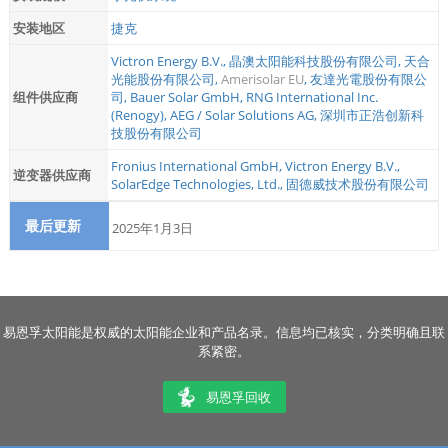
安装地区
捷克
Victron Energy B.V.
,
晶澳太阳能科技股份有限公司
,
天合
光能股份有限公司
,
Amerisolar EU
,
友達光電股份有限公
组件供应商
司
,
Bauer Solar GmbH
,
RNG International Inc.
(Renogy)
,
AEG / Solar Solutions AG
,
深圳市正浩创新科
技股份有限公司
Fronius International GmbH
,
Victron Energy B.V.
,
逆变器供应商
SolarEdge Technologies, Ltd.
,
固德威技术股份有限公司
最后更新
2025年1月3日
易恩孚太阳能是权威的太阳能企业和产品名录。信息均已核实，分类明确且联
系紧密。
易恩孚回收