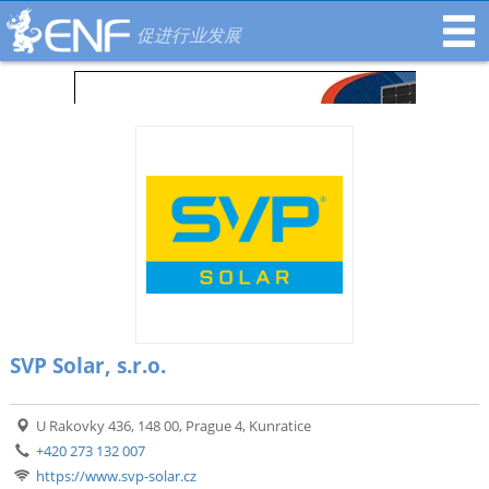
促进行业发展
SVP Solar, s.r.o.
U Rakovky 436, 148 00, Prague 4, Kunratice
+420 273 132 007
https://www.svp-solar.cz