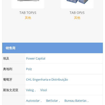
TAB TOPzS
TAB OPzS
其他
其他
销售商
埃及
Power Capital
奥地利
Polz
葡萄牙
CHL Engenharia e Distribuição
斯洛文尼亚
Velog，
Visol
Autosolar，
BetSolar，
Bureau Baterías，