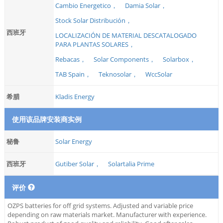
Cambio Energetico，
Damia Solar，
Stock Solar Distribución，
西班牙
LOCALIZACIÓN DE MATERIAL DESCATALOGADO
PARA PLANTAS SOLARES，
Rebacas，
Solar Components，
Solarbox，
TAB Spain，
Teknosolar，
WccSolar
希腊
Kladis Energy
使用该品牌安装商实例
秘鲁
Solar Energy
西班牙
Gutiber Solar，
Solartalia Prime
评价
OZPS batteries for off grid systems. Adjusted and variable price
depending on raw materials market. Manufacturer with experience.