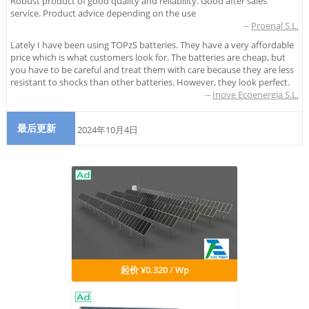
Robust product of good quality and reliability. Good after sales
service. Product advice depending on the use
--
Proenal S.L.
Lately I have been using TOPzS batteries. They have a very affordable
price which is what customers look for. The batteries are cheap, but
you have to be careful and treat them with care because they are less
resistant to shocks than other batteries. However, they look perfect.
--
Inove Ecoenergia S.L.
最后更新
2024年10月4日
起价 ¥0.320 / Wp