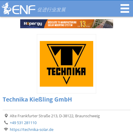
促进行业发展
Technika Kießling GmbH
Alte Frankfurter Straße 213, D-38122, Braunschweig
+49 531 281110
https://technika-solar.de