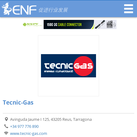
促进行业发展
Tecnic-Gas
Avinguda Jaume I 125, 43205 Reus, Tarragona
+34 977 776 890
www.tecnic-gas.com