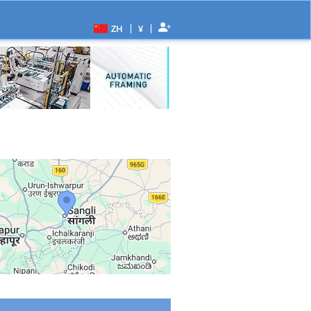
|
|
ZH
¥