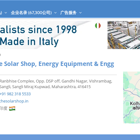
)
企业名录 (
67,300
公司)
广告服务
p
e Solar Shop, Energy Equipment & Engg
Ranbhise Complex, Opp. DSP off, Gandhi Nagar, Vishrambag,
Sangli, Sangli Miraj Kupwad, Maharashtra, 416415
+91 982 318 5533
thesolarshop.in
印度