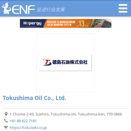
促进行业发展
Tokushima Oil Co., Ltd.
1 Chome-2-43, Suehiro, Tokushima-shi, Tokushima-ken, 770-0866
+81 88 622 7181
https://tokuseki.co.jp