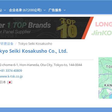
)
企业名录 (
67,200
公司)
广告服务
/研磨设备
Tokyo Seiki Kosakusho
kyo Seiki Kosakusho Co., Ltd.
2-chome-6-1, Hon-Haneda, Ota City, Tokyo-to, 144-0044
+81 3374 40809
www.k-tsk.co.jp
日本