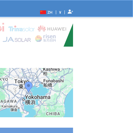
|
|
ZH
¥