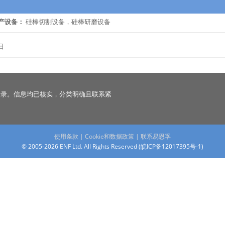
产设备：
硅棒切割设备，硅棒研磨设备
日
名录。信息均已核实，分类明确且联系紧
使用条款
|
Cookie和数据政策
|
联系易恩孚
© 2005-2026 ENF Ltd. All Rights Reserved (
皖ICP备12017395号-1
)