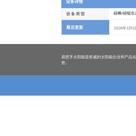
业务详情
硅棒/硅锭生
设 备 类 型
最后更新
2026年3月6
易恩孚太阳能是权威的太阳能企业和产品
密。