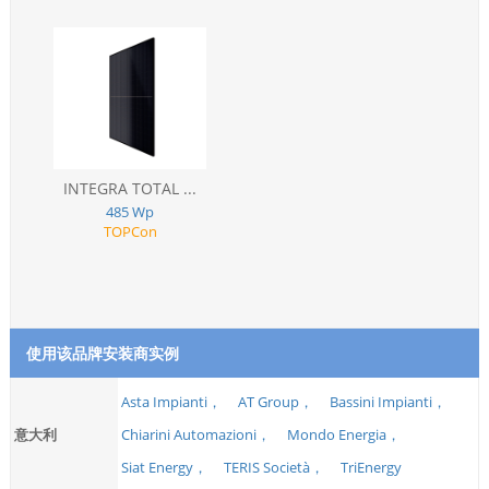
INTEGRA TOTAL ...
485 Wp
TOPCon
使用该品牌安装商实例
Asta Impianti，
AT Group，
Bassini Impianti，
意大利
Chiarini Automazioni，
Mondo Energia，
Siat Energy，
TERIS Società，
TriEnergy