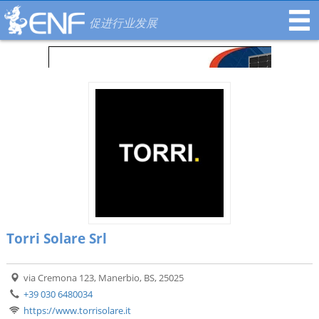
促进行业发展
Torri Solare Srl
via Cremona 123, Manerbio, BS, 25025
+39 030 6480034
https://www.torrisolare.it