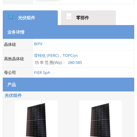
光伏组件
零部件
业务详情
BIPV
晶体硅
背钝化 (PERC)，TOPCon
高效晶体硅
功 率 范 围(Wp)：
280-585
母公司
FIER SpA
产品
光伏组件