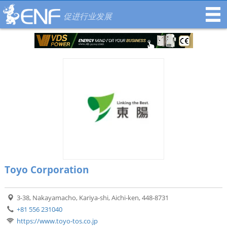
促进行业发展
Toyo Corporation
3-38, Nakayamacho, Kariya-shi, Aichi-ken, 448-8731
+81 556 231040
https://www.toyo-tos.co.jp