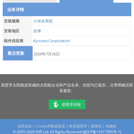
业务详情
安装规模
小光伏系统
安装地区
全球
组件供应商
Kyocera Corporation
最后更新
2026年7月26日
易恩孚太阳能是权威的太阳能企业和产品名录。信息均已核实，分类明确且联
系紧密。
易恩孚回收
使用条款
|
Cookie和数据政策
|
联系易恩孚
|
新闻信
|
电脑版
© 2005-2026 ENF Ltd. All Rights Reserved (
皖ICP备12017395号-1
)