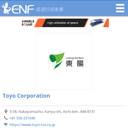
促进行业发展
Toyo Corporation
3-38, Nakayamacho, Kariya-shi, Aichi-ken, 448-8731
+81 556 231040
https://www.toyo-tos.co.jp