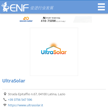
促进行业发展
UltraSolar
Strada Epitaffio n.67, 04100 Latina, Lazio
+39 3756 547 596
https://www.ultrasolar.it