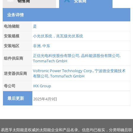
销售商
安装商
业务详情
电池储能
是
安装规模
小光伏系统，兆瓦级光伏系统
安装地区
非洲, 中东
正信光电科技股份有限公司
,
晶科能源股份有限公司
,
组件供应商
TommaTech GmbH
Voltronic Power Technology Corp.
,
宁波德业变频技术
逆变器供应商
有限公司
,
TommaTech GmbH
母公司
IKK Group
最后更新
2025年4月9日
易恩孚太阳能是权威的太阳能企业和产品名录。信息均已核实，分类明确且联