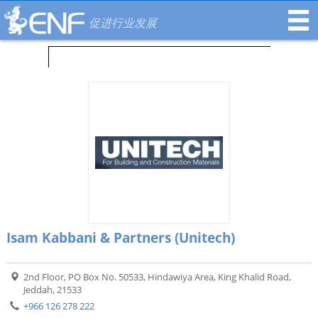
促进行业发展
Isam Kabbani & Partners (Unitech)
2nd Floor, PO Box No. 50533, Hindawiya Area, King Khalid Road,
Jeddah, 21533
+966 126 278 222