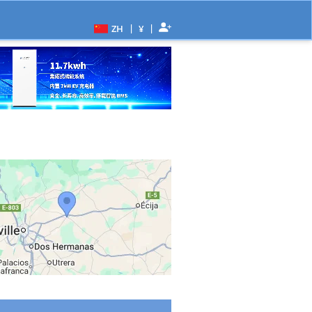
|
|
ZH
¥