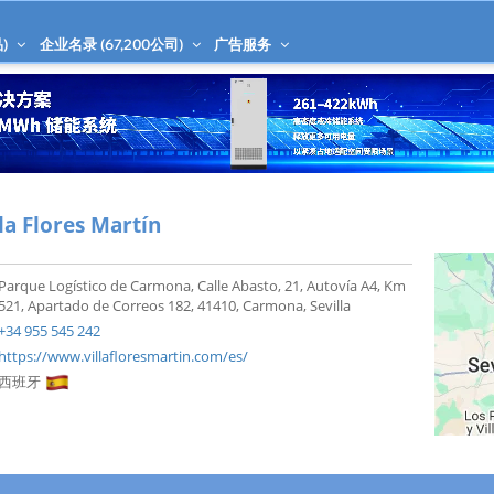
)
企业名录 (
67,200
公司)
广告服务
lla Flores Martín
Parque Logístico de Carmona, Calle Abasto, 21, Autovía A4, Km
521, Apartado de Correos 182, 41410, Carmona, Sevilla
+34 955 545 242
https://www.villafloresmartin.com/es/
西班牙