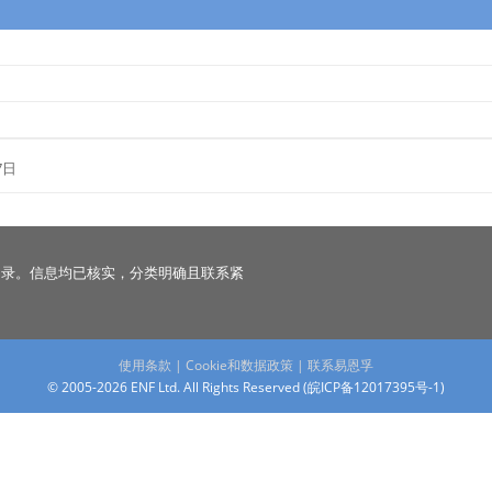
7日
名录。信息均已核实，分类明确且联系紧
使用条款
|
Cookie和数据政策
|
联系易恩孚
© 2005-2026 ENF Ltd. All Rights Reserved (
皖ICP备12017395号-1
)