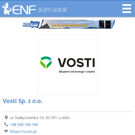
促进行业发展
Vosti Sp. z o.o.
ul. Nałęczowska 14, 20-701, Lublin
+48 500 740 740
https://vosti.pl