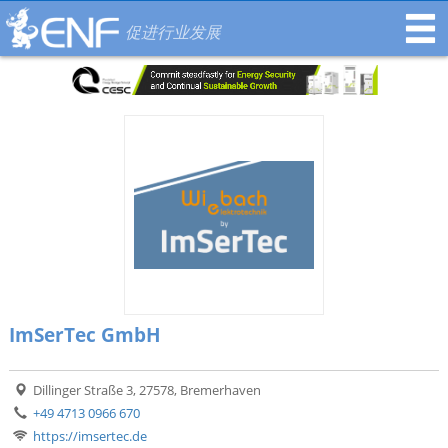
促进行业发展
ImSerTec GmbH
Dillinger Straße 3, 27578, Bremerhaven
+49 4713 0966 670
https://imsertec.de