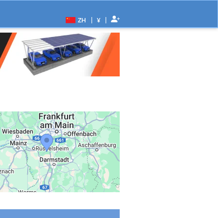
|
|
ZH
¥