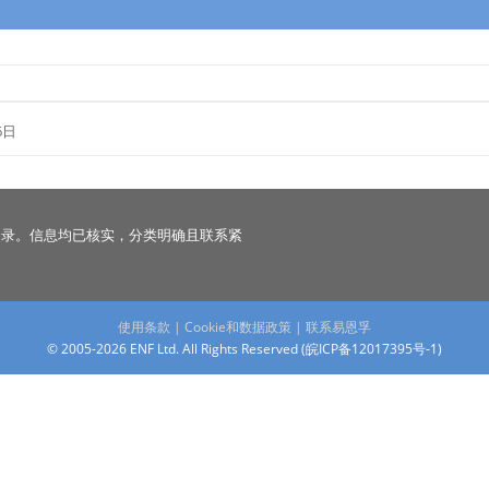
6日
名录。信息均已核实，分类明确且联系紧
使用条款
|
Cookie和数据政策
|
联系易恩孚
© 2005-2026 ENF Ltd. All Rights Reserved (
皖ICP备12017395号-1
)