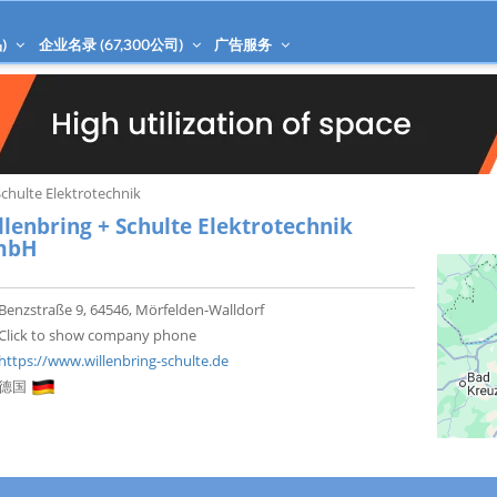
)
企业名录 (
67,300
公司)
广告服务
Schulte Elektrotechnik
llenbring + Schulte Elektrotechnik
mbH
Benzstraße 9, 64546, Mörfelden-Walldorf
Click to show company phone
https://www.willenbring-schulte.de
德国