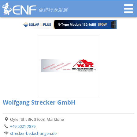
促进行业发展
Wolfgang Strecker GmbH
Oyler Str. 3F, 31608, Marklohe
+49 5021 7879
strecker-bedachungen.de