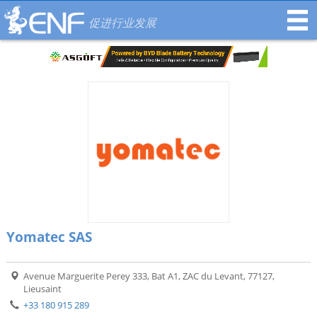
促进行业发展
Yomatec SAS
Avenue Marguerite Perey 333, Bat A1, ZAC du Levant, 77127,
Lieusaint
+33 180 915 289