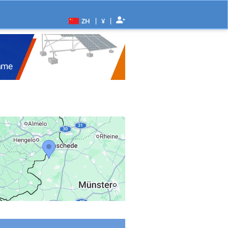
|
|
ZH
¥