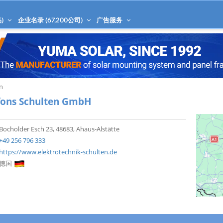
)
企业名录 (
67,200
公司)
广告服务
n
fons Schulten GmbH
Bocholder Esch 23, 48683, Ahaus-Alstätte
+49 256 796 333
https://www.elektrotechnik-schulten.de
德国