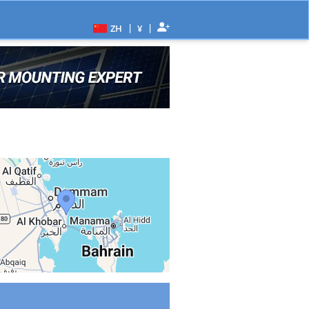
|
|
ZH
¥