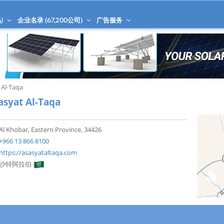
)
企业名录 (
67,200
公司)
广告服务
 Al-Taqa
asyat Al-Taqa
Al Khobar, Eastern Province, 34426
+966 13 866 8100
https://asasyataltaqa.com
沙特阿拉伯