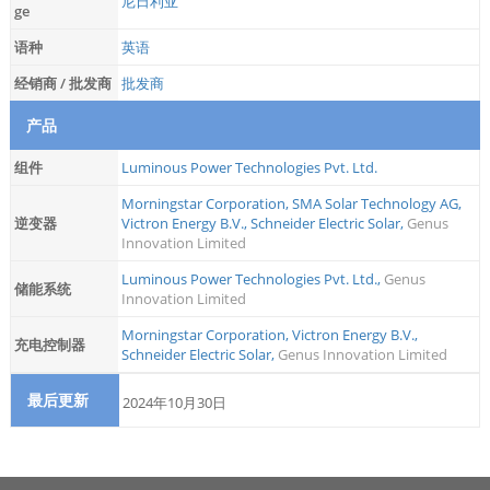
尼日利亚
ge
语种
英语
经销商 / 批发商
批发商
产品
组件
Luminous Power Technologies Pvt. Ltd.
Morningstar Corporation
,
SMA Solar Technology AG
,
逆变器
Victron Energy B.V.
,
Schneider Electric Solar
,
Genus
Innovation Limited
Luminous Power Technologies Pvt. Ltd.
,
Genus
储能系统
Innovation Limited
Morningstar Corporation
,
Victron Energy B.V.
,
充电控制器
Schneider Electric Solar
,
Genus Innovation Limited
最后更新
2024年10月30日