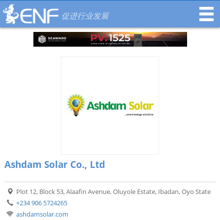
促进行业发展
Ashdam Solar Co., Ltd
Plot 12, Block 53, Alaafin Avenue, Oluyole Estate, Ibadan, Oyo State
+234 906 5724265
ashdamsolar.com