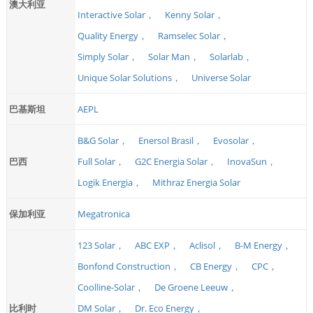
澳大利亚
Interactive Solar，
Kenny Solar，
Quality Energy，
Ramselec Solar，
Simply Solar，
Solar Man，
Solarlab，
Unique Solar Solutions，
Universe Solar
巴基斯坦
AEPL
B&G Solar，
Enersol Brasil，
Evosolar，
巴西
Full Solar，
G2C Energia Solar，
InovaSun，
Logik Energia，
Mithraz Energia Solar
保加利亚
Megatronica
123 Solar，
ABC EXP，
Aclisol，
B-M Energy，
Bonfond Construction，
CB Energy，
CPC，
Coolline-Solar，
De Groene Leeuw，
比利时
DM Solar，
Dr. Eco Energy，