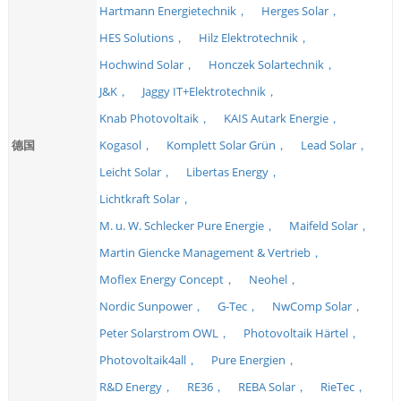
Hartmann Energietechnik，
Herges Solar，
HES Solutions，
Hilz Elektrotechnik，
Hochwind Solar，
Honczek Solartechnik，
J&K，
Jaggy IT+Elektrotechnik，
Knab Photovoltaik，
KAIS Autark Energie，
德国
Kogasol，
Komplett Solar Grün，
Lead Solar，
Leicht Solar，
Libertas Energy，
Lichtkraft Solar，
M. u. W. Schlecker Pure Energie，
Maifeld Solar，
Martin Giencke Management & Vertrieb，
Moflex Energy Concept，
Neohel，
Nordic Sunpower，
G-Tec，
NwComp Solar，
Peter Solarstrom OWL，
Photovoltaik Härtel，
Photovoltaik4all，
Pure Energien，
R&D Energy，
RE36，
REBA Solar，
RieTec，