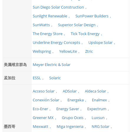
Sun Diego Solar Construction，
Sunlight Renewable，
SunPower Builders，
SunWatts，
Superior Solar Design，
The Energy Store，
Tick Tock Energy，
Underline Energy Concepts，
Upslope Solar，
Wellspring，
YellowLite，
Ztric
美属维京群岛
Meyer Electric & Solar
孟加拉
ESSL，
Solaric
Acceso Solar，
ADSolar，
Aldeca Solar，
Conexión Solar，
Energeka，
Enalmex，
Eco-Ener，
Energy Saver，
Expectrum，
Greener MX，
Grupo Oceis，
Luxsun，
墨西哥
Mexwatt，
Miga Ingenieria，
NRG Solar，