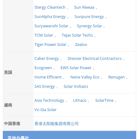
Stergy Cleantech，
Sun Rewaa，
SunAlpha Energy，
Sunpure Energy，
Suryawanshi Solar，
Synergy Solar，
TCM Solar，
Tejas Solar Techs，
Tiger Power Solar，
Zealox
Caber Energy，
Dresser Electrical Contractors，
Evogreen，
EWS Solar Power，
英国
Home Efficient，
Nene Valley Eco，
Renugen，
SAS Energy，
Solar Voltaics
Asia Technology，
Lithaco，
SolarTime，
越南
Vo Gia Solar
中国香港
香港太阳能集团有限公司
其他办事处