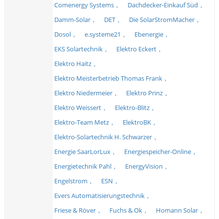
Comenergy Systems，
Dachdecker-Einkauf Süd，
Damm-Solar，
DET，
Die SolarStromMacher，
Dosol，
e.systeme21，
Ebenergie，
EKS Solartechnik，
Elektro Eckert，
Elektro Haitz，
Elektro Meisterbetrieb Thomas Frank，
Elektro Niedermeier，
Elektro Prinz，
Elektro Weissert，
Elektro-Blitz，
Elektro-Team Metz，
ElektroBK，
Elektro-Solartechnik H. Schwarzer，
Energie SaarLorLux，
Energiespeicher-Online，
Energietechnik Pahl，
EnergyVision，
Engelstrom，
ESN，
Evers Automatisierungstechnik，
Friese & Röver，
Fuchs & Ok，
Homann Solar，