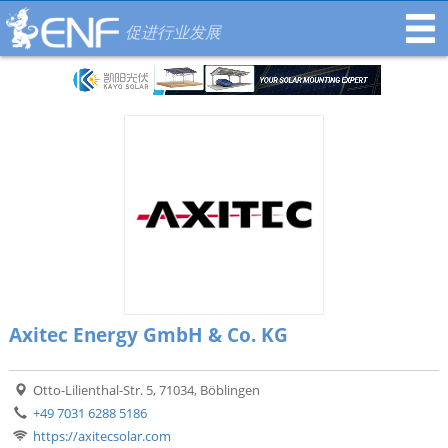
促进行业发展
Axitec Energy GmbH & Co. KG
Otto-Lilienthal-Str. 5, 71034, Böblingen
+49 7031 6288 5186
https://axitecsolar.com