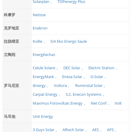
Solarplan，
TOPenergy Plus
科摩罗
Netisse
克罗地亚
Enekron
拉脱维亚
Kvēle，
SIA Eko Energo Saule
立陶宛
Energitechas
Celule Solare，
DEC Solar，
Electric Station，
EnergyMark，
Enesa Solar，
G-Solar，
罗马尼亚
iEnergy，
Voltora，
Rominstal Solar，
Carpat Energy，
S.C. Enecon Systems，
Maximus Fotovoltaic Energy，
Net Conf，
Volt
马耳他
Unit Energy
3 Guys Solar，
Alltech Solar，
AES，
APS，