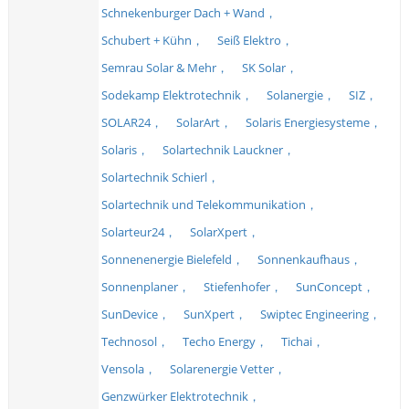
Schnekenburger Dach + Wand，
Schubert + Kühn，
Seiß Elektro，
Semrau Solar & Mehr，
SK Solar，
Sodekamp Elektrotechnik，
Solanergie，
SIZ，
SOLAR24，
SolarArt，
Solaris Energiesysteme，
Solaris，
Solartechnik Lauckner，
Solartechnik Schierl，
Solartechnik und Telekommunikation，
Solarteur24，
SolarXpert，
Sonnenenergie Bielefeld，
Sonnenkaufhaus，
Sonnenplaner，
Stiefenhofer，
SunConcept，
SunDevice，
SunXpert，
Swiptec Engineering，
Technosol，
Techo Energy，
Tichai，
Vensola，
Solarenergie Vetter，
Genzwürker Elektrotechnik，