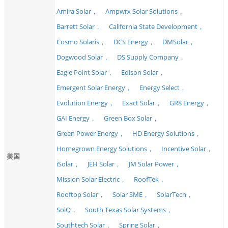
Amira Solar，
Ampwrx Solar Solutions，
Barrett Solar，
California State Development，
Cosmo Solaris，
DCS Energy，
DMSolar，
Dogwood Solar，
DS Supply Company，
Eagle Point Solar，
Edison Solar，
Emergent Solar Energy，
Energy Select，
Evolution Energy，
Exact Solar，
GR8 Energy，
GAI Energy，
Green Box Solar，
Green Power Energy，
HD Energy Solutions，
Homegrown Energy Solutions，
Incentive Solar，
美国
iSolar，
JEH Solar，
JM Solar Power，
Mission Solar Electric，
RoofTek，
Rooftop Solar，
Solar SME，
SolarTech，
SolQ，
South Texas Solar Systems，
Southtech Solar，
Spring Solar，