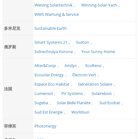
Wiesing Solartechnik，
Winning‑Solar‑Yach，
WWS Wartung & Service
多米尼克
Sustainable Earth
Smart Systems 21，
Sveton，
俄罗斯
Solnechnaya Korona，
Your Sunny Home
Alter&Coop，
Amilys，
EcoReno，
Ecosolar Energy，
Électron Vert，
Espace Eco Habitat，
Génération Solaire，
法国
Lumensol，
PV Systems，
Solairebois，
Sogeba，
Solar Belle Planète，
Sud Ecobat，
Sud Est Energie，
Worldsun
菲律宾
Photonergy