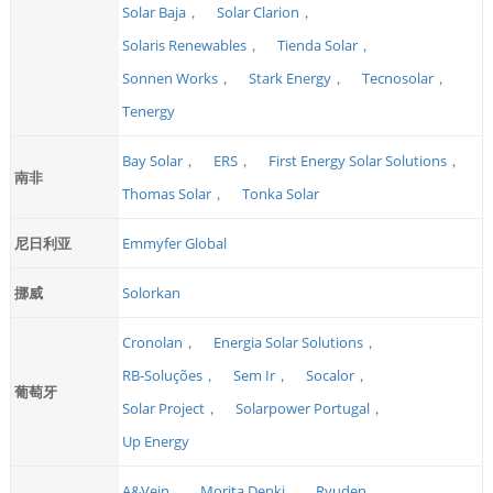
Solar Baja，
Solar Clarion，
Solaris Renewables，
Tienda Solar，
Sonnen Works，
Stark Energy，
Tecnosolar，
Tenergy
Bay Solar，
ERS，
First Energy Solar Solutions，
南非
Thomas Solar，
Tonka Solar
尼日利亚
Emmyfer Global
挪威
Solorkan
Cronolan，
Energia Solar Solutions，
RB-Soluções，
Sem Ir，
Socalor，
葡萄牙
Solar Project，
Solarpower Portugal，
Up Energy
A&Vein，
Morita Denki，
Ryuden，