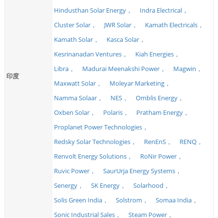
Hindusthan Solar Energy，
Indra Electrical，
Cluster Solar，
JWR Solar，
Kamath Electricals，
Kamath Solar，
Kasca Solar，
Kesrinanadan Ventures，
Kiah Energies，
Libra，
Madurai Meenakshi Power，
Magwin，
印度
Maxwatt Solar，
Moleyar Marketing，
Namma Solaar，
NES，
Omblis Energy，
Oxben Solar，
Polaris，
Pratham Energy，
Proplanet Power Technologies，
Redsky Solar Technologies，
RenEnS，
RENQ，
Renvolt Energy Solutions，
RoNir Power，
Ruvic Power，
SaurUrja Energy Systems，
Senergy，
SK Energy，
Solarhood，
Solis Green India，
Solstrom，
Somaa India，
Sonic Industrial Sales，
Steam Power，