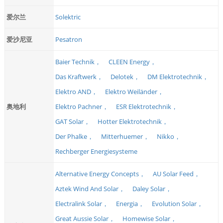
爱尔兰
Solektric
爱沙尼亚
Pesatron
Baier Technik，
CLEEN Energy，
Das Kraftwerk，
Delotek，
DM Elektrotechnik，
Elektro AND，
Elektro Weiländer，
奥地利
Elektro Pachner，
ESR Elektrotechnik，
GAT Solar，
Hotter Elektrotechnik，
Der Phalke，
Mitterhuemer，
Nikko，
Rechberger Energiesysteme
Alternative Energy Concepts，
AU Solar Feed，
Aztek Wind And Solar，
Daley Solar，
Electralink Solar，
Energia，
Evolution Solar，
Great Aussie Solar，
Homewise Solar，