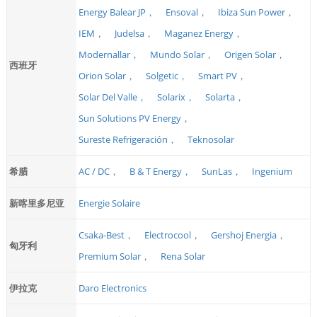
Energy Balear JP，
Ensoval，
Ibiza Sun Power，
IEM，
Judelsa，
Maganez Energy，
Modernallar，
Mundo Solar，
Origen Solar，
西班牙
Orion Solar，
Solgetic，
Smart PV，
Solar Del Valle，
Solarix，
Solarta，
Sun Solutions PV Energy，
Sureste Refrigeración，
Teknosolar
希腊
AC / DC，
B & T Energy，
SunLas，
Ingenium
新喀里多尼亚
Energie Solaire
Csaka-Best，
Electrocool，
Gershoj Energia，
匈牙利
Premium Solar，
Rena Solar
伊拉克
Daro Electronics