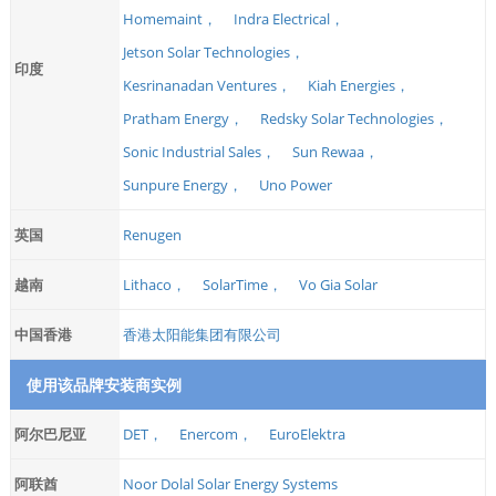
Homemaint，
Indra Electrical，
Jetson Solar Technologies，
印度
Kesrinanadan Ventures，
Kiah Energies，
Pratham Energy，
Redsky Solar Technologies，
Sonic Industrial Sales，
Sun Rewaa，
Sunpure Energy，
Uno Power
英国
Renugen
越南
Lithaco，
SolarTime，
Vo Gia Solar
中国香港
香港太阳能集团有限公司
使用该品牌安装商实例
阿尔巴尼亚
DET，
Enercom，
EuroElektra
阿联酋
Noor Dolal Solar Energy Systems