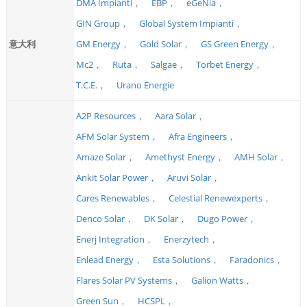
DMA Impianti，
EBP，
eGeNia，
GIN Group，
Global System Impianti，
意大利
GM Energy，
Gold Solar，
GS Green Energy，
Mc2，
Ruta，
Salgae，
Torbet Energy，
T.C.E.，
Urano Energie
A2P Resources，
Aara Solar，
AFM Solar System，
Afra Engineers，
Amaze Solar，
Amethyst Energy，
AMH Solar，
Ankit Solar Power，
Aruvi Solar，
Cares Renewables，
Celestial Renewexperts，
Denco Solar，
DK Solar，
Dugo Power，
Enerj Integration，
Enerzytech，
Enlead Energy，
Esta Solutions，
Faradonics，
Flares Solar PV Systems，
Galion Watts，
Green Sun，
HCSPL，