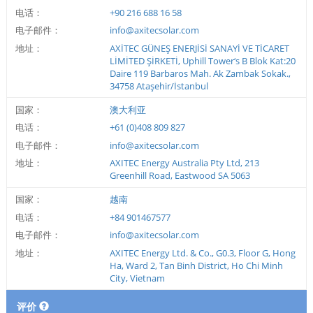
电话：
+90 216 688 16 58
电子邮件：
info@axitecsolar.com
地址：
AXİTEC GÜNEŞ ENERJİSİ SANAYİ VE TİCARET
LİMİTED ŞİRKETİ, Uphill Tower‘s B Blok Kat:20
Daire 119 Barbaros Mah. Ak Zambak Sokak.,
34758 Ataşehir/İstanbul
国家：
澳大利亚
电话：
+61 (0)408 809 827
电子邮件：
info@axitecsolar.com
地址：
AXITEC Energy Australia Pty Ltd, 213
Greenhill Road, Eastwood SA 5063
国家：
越南
电话：
+84 901467577
电子邮件：
info@axitecsolar.com
地址：
AXITEC Energy Ltd. & Co., G0.3, Floor G, Hong
Ha, Ward 2, Tan Binh District, Ho Chi Minh
City, Vietnam
评价