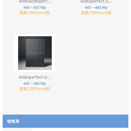
AXIblackbiperf...
AXIbiperfect G...
440 ~ 455 Wp
445 ~ 460 Wp
双面,TOPCon,N型
双面,TOPCon,N型
AXIbiperfect G...
445 ~ 460 Wp
双面,TOPCon,N型
销售商