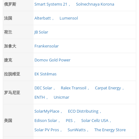
俄罗斯
Smart Systems 21，
Solnechnaya Korona
法国
Alterbatt，
Lumensol
荷兰
JB Solar
加拿大
Frankensolar
捷克
Domov Gold Power
拉脱维亚
EK Sistēmas
DEC Solar，
Ralex Transoil，
Carpat Energy，
罗马尼亚
ENTH，
Unicmar
SolarMyPlace，
ECO Distributing，
美国
Edison Solar，
PES，
Solar Cellz USA，
Solar PV Pros，
SunWatts，
The Energy Store