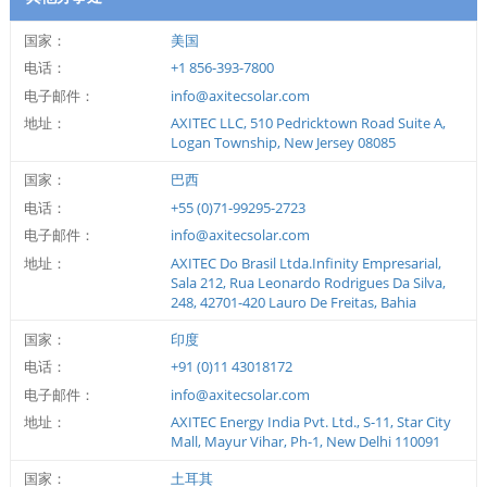
国家：
美国
电话：
+1 856-393-7800
电子邮件：
info@axitecsolar.com
地址：
AXITEC LLC, 510 Pedricktown Road Suite A,
Logan Township, New Jersey 08085
国家：
巴西
电话：
+55 (0)71-99295-2723
电子邮件：
info@axitecsolar.com
地址：
AXITEC Do Brasil Ltda.Infinity Empresarial,
Sala 212, Rua Leonardo Rodrigues Da Silva,
248, 42701-420 Lauro De Freitas, Bahia
国家：
印度
电话：
+91 (0)11 43018172
电子邮件：
info@axitecsolar.com
地址：
AXITEC Energy India Pvt. Ltd., S-11, Star City
Mall, Mayur Vihar, Ph-1, New Delhi 110091
国家：
土耳其