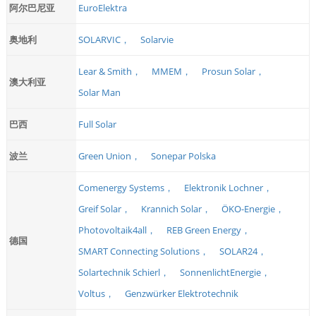
阿尔巴尼亚
EuroElektra
奥地利
SOLARVIC，
Solarvie
Lear & Smith，
MMEM，
Prosun Solar，
澳大利亚
Solar Man
巴西
Full Solar
波兰
Green Union，
Sonepar Polska
Comenergy Systems，
Elektronik Lochner，
Greif Solar，
Krannich Solar，
ÖKO-Energie，
Photovoltaik4all，
REB Green Energy，
德国
SMART Connecting Solutions，
SOLAR24，
Solartechnik Schierl，
SonnenlichtEnergie，
Voltus，
Genzwürker Elektrotechnik