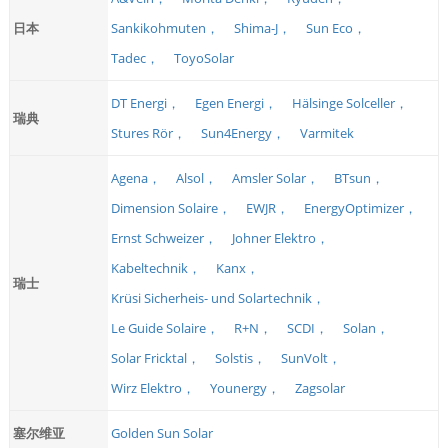
日本
Sankikohmuten，
Shima-J，
Sun Eco，
Tadec，
ToyoSolar
DT Energi，
Egen Energi，
Hälsinge Solceller，
瑞典
Stures Rör，
Sun4Energy，
Varmitek
Agena，
Alsol，
Amsler Solar，
BTsun，
Dimension Solaire，
EWJR，
EnergyOptimizer，
Ernst Schweizer，
Johner Elektro，
Kabeltechnik，
Kanx，
瑞士
Krüsi Sicherheis- und Solartechnik，
Le Guide Solaire，
R+N，
SCDI，
Solan，
Solar Fricktal，
Solstis，
SunVolt，
Wirz Elektro，
Younergy，
Zagsolar
塞尔维亚
Golden Sun Solar