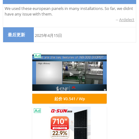
We used these european panels in many installations. So far, we didnt
have any issue with them.
--
Ardelect
最后更新
2025年4月15日
起价 ¥0.541 / Wp