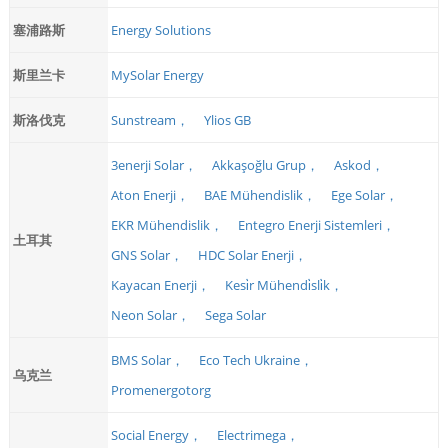
塞浦路斯
Energy Solutions
斯里兰卡
MySolar Energy
斯洛伐克
Sunstream，
Ylios GB
3enerji Solar，
Akkaşoğlu Grup，
Askod，
Aton Enerji，
BAE Mühendislik，
Ege Solar，
EKR Mühendislik，
Entegro Enerji Sistemleri，
土耳其
GNS Solar，
HDC Solar Enerji，
Kayacan Enerji，
Kesi̇r Mühendi̇sli̇k，
Neon Solar，
Sega Solar
BMS Solar，
Eco Tech Ukraine，
乌克兰
Promenergotorg
Social Energy，
Electrimega，