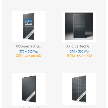
AXIbiperfect G...
AXIbiperfect G...
570 ~ 585 Wp
570 ~ 590 Wp
双面,TOPCon,N型
双面,TOPCon,N型