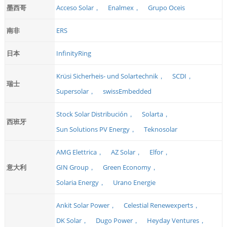
墨西哥
Acceso Solar，
Enalmex，
Grupo Oceis
南非
ERS
日本
InfinityRing
Krüsi Sicherheis- und Solartechnik，
SCDI，
瑞士
Supersolar，
swissEmbedded
Stock Solar Distribución，
Solarta，
西班牙
Sun Solutions PV Energy，
Teknosolar
AMG Elettrica，
AZ Solar，
Elfor，
意大利
GIN Group，
Green Economy，
Solaria Energy，
Urano Energie
Ankit Solar Power，
Celestial Renewexperts，
DK Solar，
Dugo Power，
Heyday Ventures，