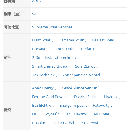
佛得角
ARES
刚果（金）
S4E
哥伦比亚
Supreme Solar Services
Buist Solar，
Damsma Solar，
De Laat Solar，
Ecosave，
Innovi Dak，
Prefatix，
荷兰
S. Smit Installatietechniek，
Smart Energy Groep，
Solar2Enjoy，
Tak Techniek，
Zonnepanelen Noord
Apex Energy，
České Slunce Servisní，
Domov Gold Power，
Dražice Solar，
Hyánek，
ELS Elektro，
Energo Impact，
Fotovolty，
捷克
HE，
Joyce Čr，
MC Elektro，
NH Solar，
Pbsolar，
Solar Global，
Solarenvi，