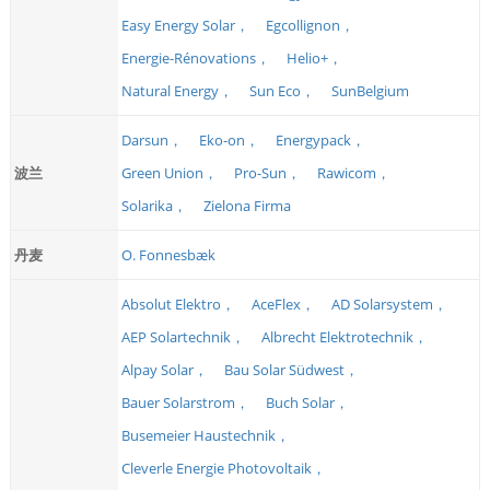
Easy Energy Solar，
Egcollignon，
Energie-Rénovations，
Helio+，
Natural Energy，
Sun Eco，
SunBelgium
Darsun，
Eko-on，
Energypack，
波兰
Green Union，
Pro-Sun，
Rawicom，
Solarika，
Zielona Firma
丹麦
O. Fonnesbæk
Absolut Elektro，
AceFlex，
AD Solarsystem，
AEP Solartechnik，
Albrecht Elektrotechnik，
Alpay Solar，
Bau Solar Südwest，
Bauer Solarstrom，
Buch Solar，
Busemeier Haustechnik，
Cleverle Energie Photovoltaik，