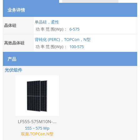
业务详情
单晶硅，柔性
晶体硅
功 率 范 围(Wp)：
6-575
背钝化 (PERC)，TOPCon，N型
高效晶体硅
功 率 范 围(Wp)：
100-575
产品
光伏组件
LF555-575M10N-...
555 ~ 575 Wp
双面,TOPCon,N型